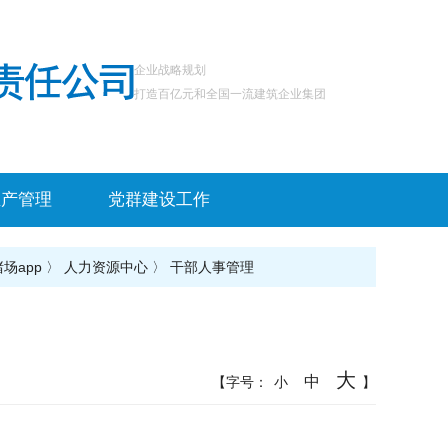
企业战略规划
打造百亿元和全国一流建筑企业集团
生产管理
党群建设工作
场app
〉
人力资源中心
〉
干部人事管理
大
中
【字号：
小
】