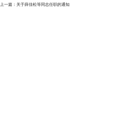
上一篇：
关于薛佳松等同志任职的通知