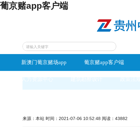
葡京赌app客户端
新澳门葡京赌场app
葡京赌app客户端
人力资源中心
建筑勘察设计
政策法
来源：本站 时间：2021-07-06 10:52:48 阅读：43882