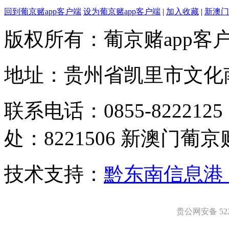
回到葡京赌app客户端
设为葡京赌app客户端
|
加入收藏
|
新澳门
版权所有：葡京赌app客
地址：贵州省凯里市文化南路
联系电话：0855-8222
处：8221506 新澳门葡京
技术支持：
黔东南信息港
贵公网安备 5226