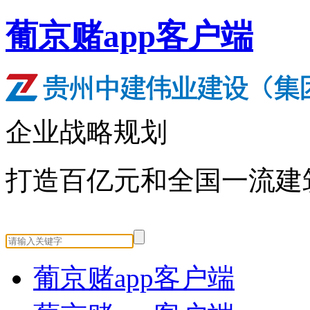
葡京赌app客户端
企业战略规划
打造百亿元和全国一流建
葡京赌app客户端