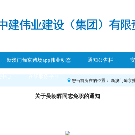
新澳门葡京赌场app伟业动态
通知公告栏
规中心
在线服务平台
您当前所在的位置：
新澳门葡京赌
关于吴朝辉同志免职的通知