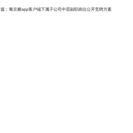
一篇：
葡京赌app客户端下属子公司中层副职岗位公开竞聘方案