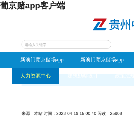
葡京赌app客户端
新澳门葡京赌场app
新澳门葡京赌场app
人力资源中心
建筑勘察设计
政策法
来源：本站 时间：2023-04-19 15:00:40 阅读：25908