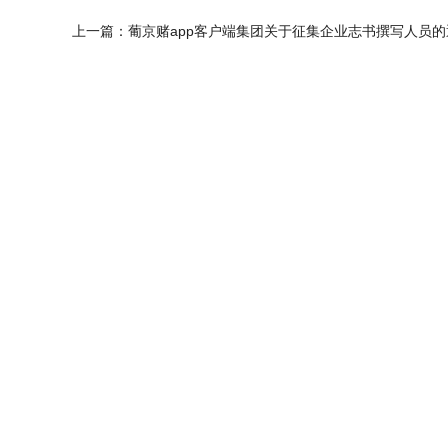
上一篇：
葡京赌app客户端集团关于征集企业志书撰写人员的