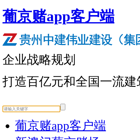
葡京赌app客户端
企业战略规划
打造百亿元和全国一流建
葡京赌app客户端