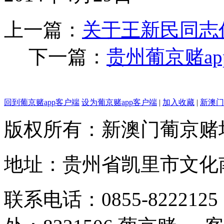
上一篇：
关于王新民同志
下一篇：
贵州葡京赌a
回到葡京赌app客户端
设为葡京赌app客户端
|
加入收藏
|
新澳门
版权所有：新澳门葡京赌场
地址：贵州省凯里市文化南路
联系电话：0855-8222