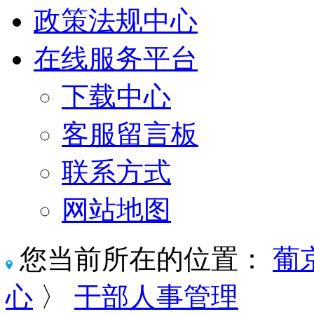
政策法规中心
在线服务平台
下载中心
客服留言板
联系方式
网站地图
您当前所在的位置：
葡
心
〉
干部人事管理