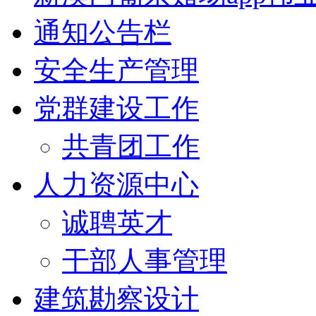
通知公告栏
安全生产管理
党群建设工作
共青团工作
人力资源中心
诚聘英才
干部人事管理
建筑勘察设计