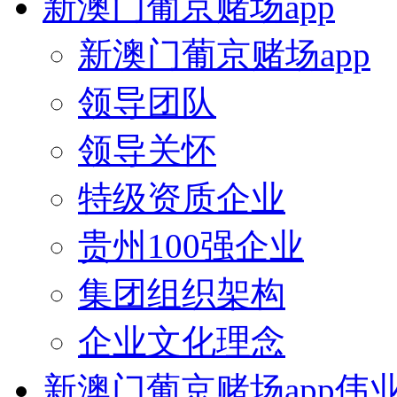
新澳门葡京赌场app
新澳门葡京赌场app
领导团队
领导关怀
特级资质企业
贵州100强企业
集团组织架构
企业文化理念
新澳门葡京赌场app伟