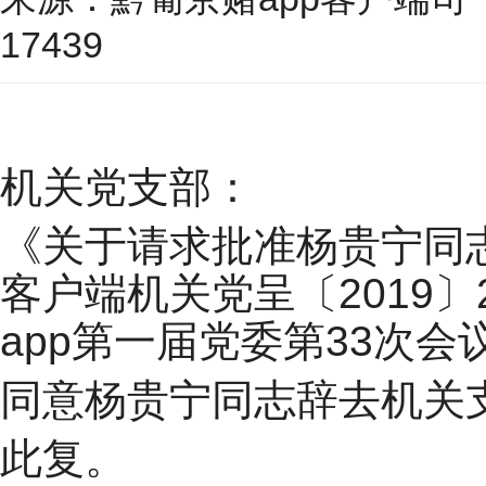
17439
机关党支部：
《关于请求批准杨贵宁同志
客户端机关党呈〔2019〕
app第一届党委第33次
同意杨贵宁同志辞去机关
此复。