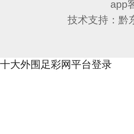
app
技术支持：
黔
十大外围足彩网平台登录