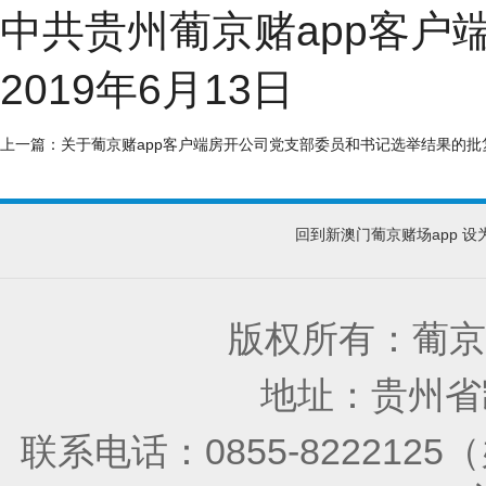
中共贵州葡京赌app客户
2019年6月13日
上一篇：
关于葡京赌app客户端房开公司党支部委员和书记选举结果的批
回到新澳门葡京赌场app
设
版权所有：葡京
地址：贵州省凯
联系电话：0855-822212