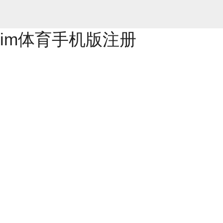
im体育手机版注册