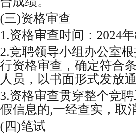
合成绩。
(三)资格审查
1.资格审查时间：2024年
2.竞聘领导小组办公室
行资格审查，确定符合
人员，以书面形式发放
3.资格审查贯穿整个竞
假信息的,一经查实，取
(四)笔试