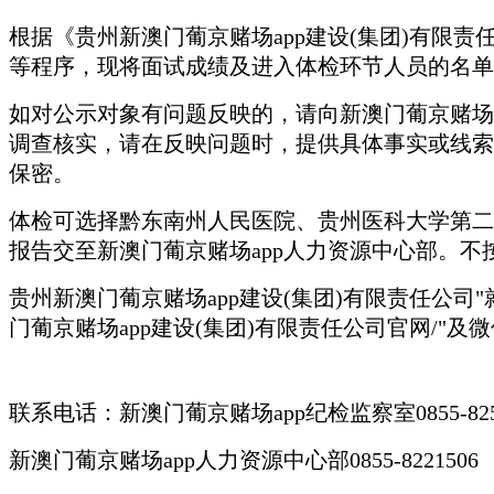
根据《贵州新澳门葡京赌场app建设(集团)有限责
等程序，现将面试成绩及进入体检环节人员的名单
如对公示对象有问题反映的，请向新澳门葡京赌场
调查核实，请在反映问题时，提供具体事实或线索
保密。
体检可选择黔东南州人民医院、贵州医科大学第二附
报告交至新澳门葡京赌场app人力资源中心部。
贵州新澳门葡京赌场app建设(集团)有限责任公司
门葡京赌场app建设(集团)有限责任公司官网/
联系电话：新澳门葡京赌场app纪检监察室0855-825
新澳门葡京赌场app人力资源中心部0855-8221506