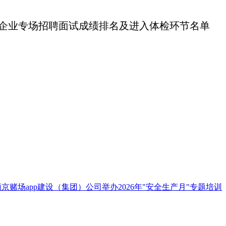
国有企业专场招聘面试成绩排名及进入体检环节名单
京赌场app建设（集团）公司举办2026年"安全生产月"专题培训