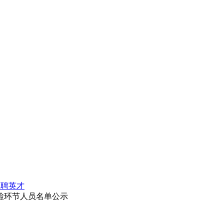
诚聘英才
检环节人员名单公示