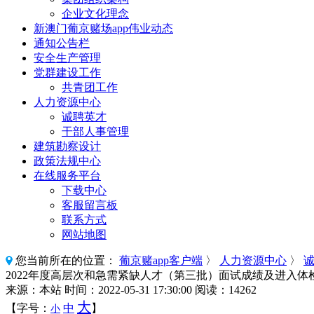
企业文化理念
新澳门葡京赌场app伟业动态
通知公告栏
安全生产管理
党群建设工作
共青团工作
人力资源中心
诚聘英才
干部人事管理
建筑勘察设计
政策法规中心
在线服务平台
下载中心
客服留言板
联系方式
网站地图
您当前所在的位置：
葡京赌app客户端
〉
人力资源中心
〉
2022年度高层次和急需紧缺人才（第三批）面试成绩及进入体
来源：本站 时间：2022-05-31 17:30:00 阅读：14262
大
【字号：
中
】
小