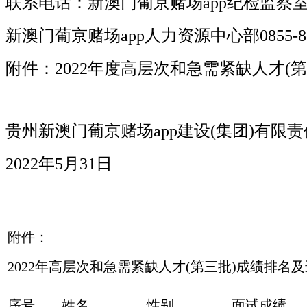
联系电话：新澳门葡京赌场app纪检监察室0855
新澳门葡京赌场app人力资源中心部0855-82
附件：2022年度高层次和急需紧缺人才(
贵州新澳门葡京赌场app建设(集团)有限
2022年5月31日
附件：
2022年高层次和急需紧缺人才(第三批)成绩排名
序号
姓名
性别
面试成绩