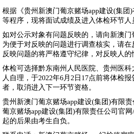
根据《贵州新澳门葡京赌场app建设(集
等程序，现将面试成绩及进入体检环节人员
如对公示对象有问题反映的，请向新澳门
为便于对反映的问题进行调查核实，请在
反映问题的将严格遵守纪律，对反映人的
体检可选择黔东南州人民医院、贵州医科
人自理，于2022年6月2日17点前将体
者，取消进入下一环节资格。
贵州新澳门葡京赌场app建设(集团)有
葡京赌场app建设(集团)有限责任公司
起的后果由考生自负。