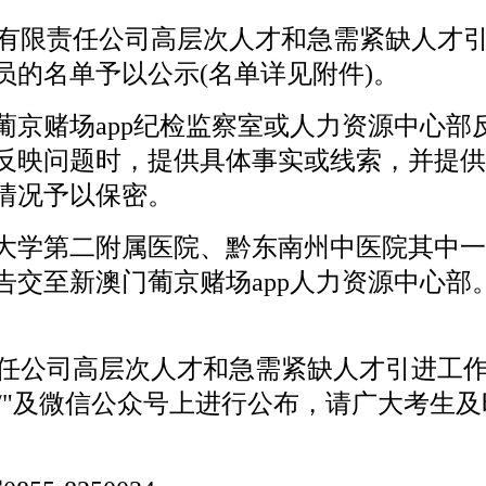
团)有限责任公司高层次人才和急需紧缺人
的名单予以公示(名单详见附件)。
葡京赌场app纪检监察室或人力资源中心部
反映问题时，提供具体事实或线索，并提供
情况予以保密。
大学第二附属医院、黔东南州中医院其中一
检报告交至新澳门葡京赌场app人力资源中
限责任公司高层次人才和急需紧缺人才引进工
官网/"及微信公众号上进行公布，请广大考