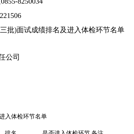
-8250034
21506
第三批)面试成绩排名及进入体检环节名单
责任公司
及进入体检环节名单
排名
是否进入体检环节
备注