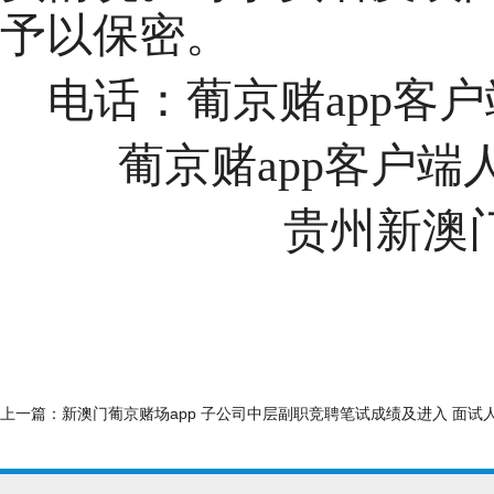
予以保密。
电话：葡京赌app客
葡京赌app客户
贵州新澳门
上一篇：
新澳门葡京赌场app 子公司中层副职竞聘笔试成绩及进入 面试