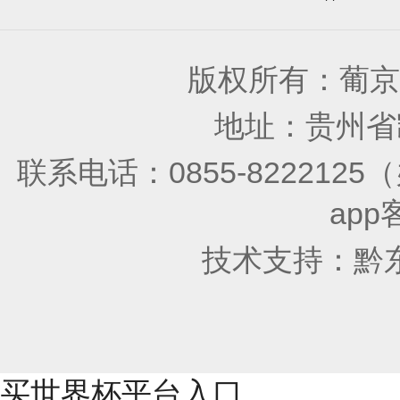
版权所有：葡京
地址：贵州省凯
联系电话：0855-822212
app
技术支持：
黔
买世界杯平台入口