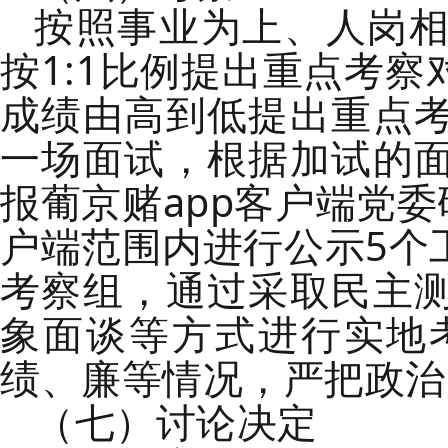
按照事业为上、人岗
按1:1比例提出重点考
成绩由高到低提出重点
一场面试，根据加试的
报葡京赌app客户端党
户端范围内进行公示5个
考察组，通过采取民主
象面谈等方式进行实地
绩、廉等情况，严把政治
（七）讨论决定