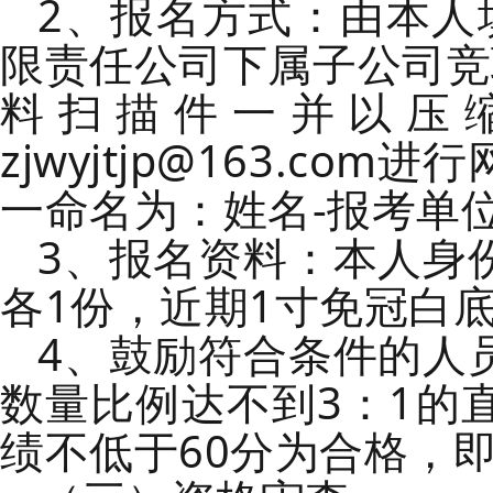
2、报名方式：由本人填
限责任公司下属子公司竞
料扫描件一并以压
zjwyjtjp@163.
一命名为：姓名-报考单位
3、报名资料：本人身
各1份，近期1寸免冠白
4、鼓励符合条件的人
数量比例达不到3：1的
绩不低于60分为合格，