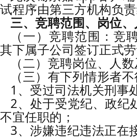
试程序由第三方机构负责
三、竞聘范围、岗位、
（一）竞聘范围：竞聘
其下属子公司签订正式劳
（二）竞聘岗位、人数
（三）有下列情形者不
1、受过司法机关刑事
2、处于受党纪、政纪
不宜任职的；
3、涉嫌违纪违法正在