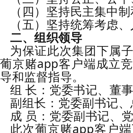
（四）坚持民主集中制
（五）坚持统筹考虑、
二、组织领导
为保证此次集团下属
葡京赌app客户端成立
导和监督指导。
组 长：党委书记、董
副组长：党委副书记、
成 员：党委副书记、
此次葡京赌app客户