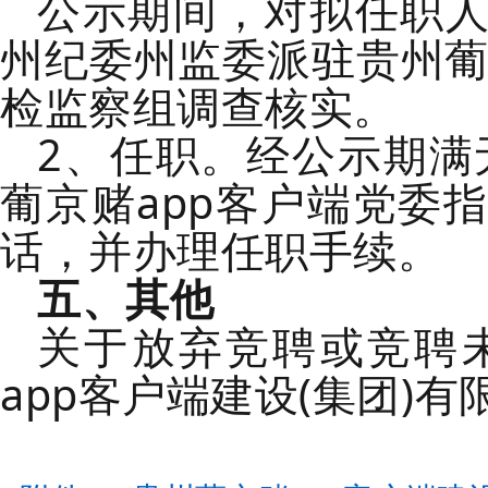
公示期间，对拟任职
州纪委州监委派驻贵州葡
检监察组调查核实。
2、任职。经公示期满
葡京赌app客户端党委
话，并办理任职手续。
五、其他
关于放弃竞聘或竞聘
app客户端建设(集团)