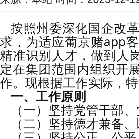
按照州委深化国企改
求，为适应葡京赌app
精准识别人才，做到人岗
定在集团范围内组织开
作。现根据工作实际，特
一、工作原则
（一）坚持党管干部、
（二）坚持德才兼备、
（三）坚持公正、公平