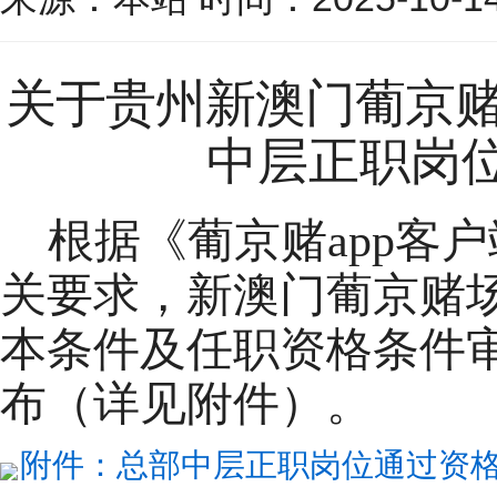
关于贵州新澳门葡京赌
中层正职
岗
根据《
葡京赌app客
关要求，新澳门葡京赌场
本条件及任职资格条件
布（详见附件）。
附件：总部中层正职岗位通过资格审