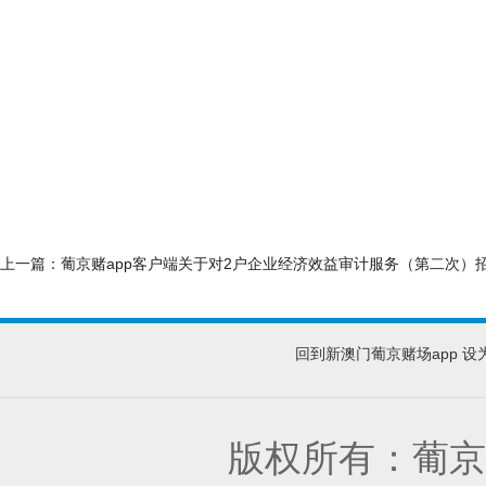
上一篇：
葡京赌app客户端关于对2户企业经济效益审计服务（第二次）
回到新澳门葡京赌场app
设
版权所有：葡京