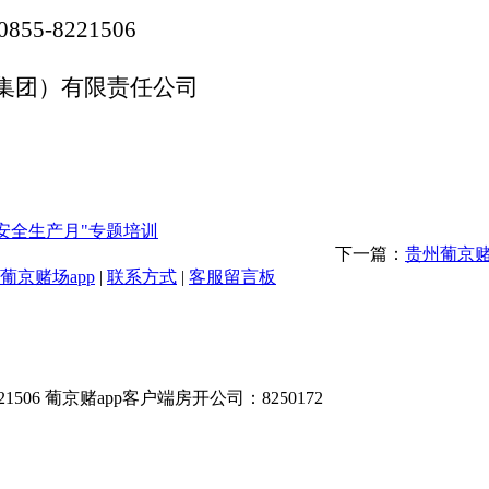
0855-8221506
集团）
有限责任公司
"安全生产月"专题培训
下一篇：
贵州葡京赌
葡京赌场app
|
联系方式
|
客服留言板
1506 葡京赌app客户端房开公司：8250172