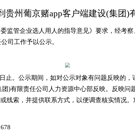
到
贵州葡京赌app客户端建设
(集团
资委监管企业选人用人的指导意见》要求，经考察
任公司工作予以公示。
5年7月4日止。公示期间，如对公示对象有问题反映
设(集团)有限责任公司人力资源中心部反映。反映
实或线索，并提供联系方式，以便调查核实情况。
1678