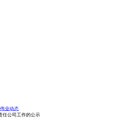
p伟业动态
限责任公司工作的公示