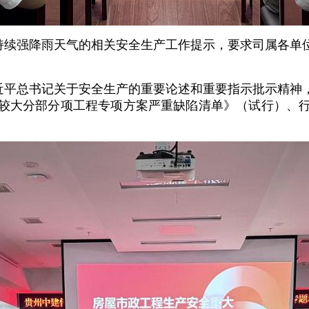
持续强降雨天气的相关安全生产工作提示，要求司属各单
近平总书记关于安全生产的重要论述和重要指示批示精神
险性较大分部分项工程专项方案严重缺陷清单》（试行）、