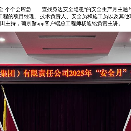
讲安全 个个会应急——查找身边安全隐患"的安全生产月
程的项目经理、技术负责人、安全员和施工员以及其他现
田主持，葡京赌app客户端总工程师杨通铭负责主讲。