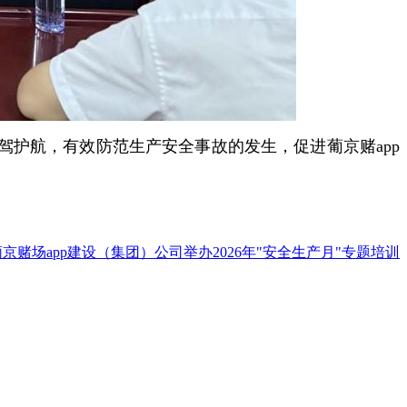
护航，有效防范生产安全事故的发生，促进葡京赌app
京赌场app建设（集团）公司举办2026年"安全生产月"专题培训