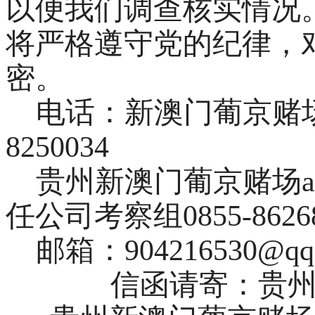
以便我们调查核实情况
将严格遵守党的纪律，
密。
电话：
新澳门葡京赌场
8250034
贵州新澳门葡京赌场a
任公司考察组
0855-
8626
邮箱：
904216530@qq
信函请寄：
贵