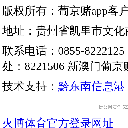
版权所有：葡京赌app客
地址：贵州省凯里市文化南路
联系电话：0855-8222
处：8221506 新澳门葡京
技术支持：
黔东南信息港
贵公网安备 5226
火博体育官方登录网址