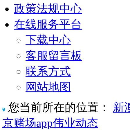
政策法规中心
在线服务平台
下载中心
客服留言板
联系方式
网站地图
您当前所在的位置：
新
京赌场app伟业动态