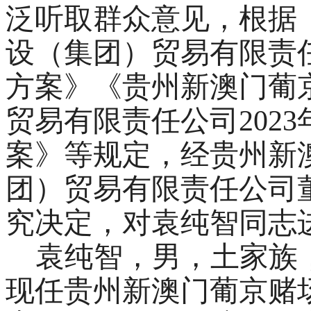
泛听取群众意见，
根据
设（集团）贸易有限责
方案》《
贵州新澳门葡京
贸易有限责任公司
2023
案》
等规定，
经
贵州新
团）贸易有限责任公司
究决定
，
对袁纯智
同志
袁纯智
，男，
土家
族
现任贵州新澳门葡京赌场