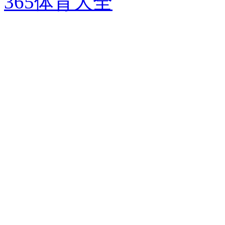
365体育大全