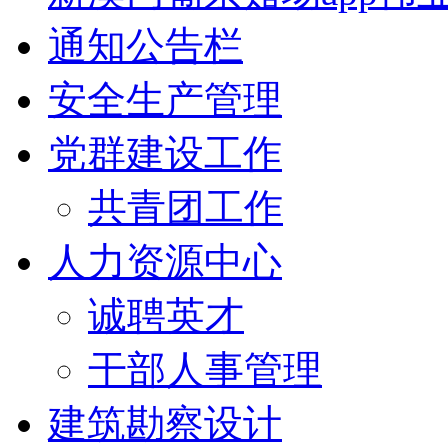
通知公告栏
安全生产管理
党群建设工作
共青团工作
人力资源中心
诚聘英才
干部人事管理
建筑勘察设计