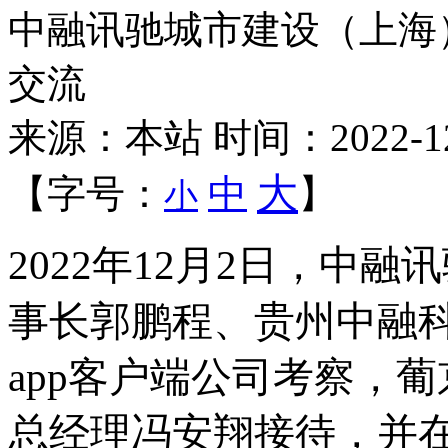
中融讯驰城市建设（上海
交流
来源：本站 时间：2022-12-1
大
【字号：
中
】
小
2022年12月2日，中
事长郭鹏程、贵州中融
app客户端公司考察，葡
总经理冯安翔接待，并在