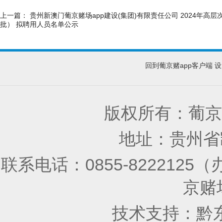
上一篇：
贵州新澳门葡京赌场app建设(集团)有限责任公司 2024年高
批） 拟聘用人员名单公示
回到葡京赌app客户端
设
版权所有：葡京
地址：贵州省凯
联系电话：0855-8222125
京赌场
技术支持：
黔