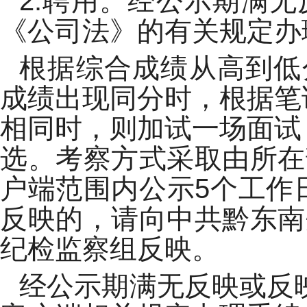
2.聘用。经公示期满无
《公司法》的有关规定办
根据综合成绩从高到低
成绩出现同分时，根据笔
相同时，则加试一场面试
选。考察方式采取由所在
户端范围内公示5个工作
反映的，请向中共黔东南
纪检监察组反映。
经公示期满无反映或反映