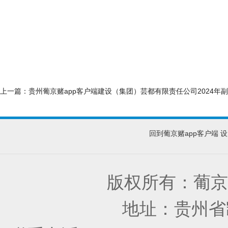
上一篇：
贵州葡京赌app客户端建设（集团）芸都有限责任公司2024年
回到葡京赌app客户端
设
版权所有：葡京
地址：贵州省凯