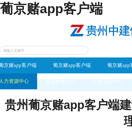
葡京赌app客户端
葡京赌app客户端
葡京赌app客户端
葡京赌ap
人力资源中心
建筑勘察设计
政策法规中心
贵州葡京赌app客户端建