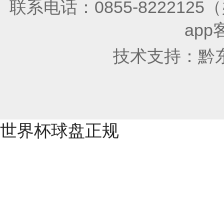
联系电话：0855-822212
app
技术支持：
黔
世界杯球盘正规