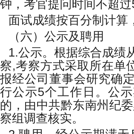
钟，考官提问时间不超过
面试成绩按百分制计算，
（六）公示及聘用
1.公示。根据综合成绩
察,考察方式采取所在单
报经公司董事会研究确定
行公示5个工作日。公
的，由中共黔东南州纪委
察组调查核实。