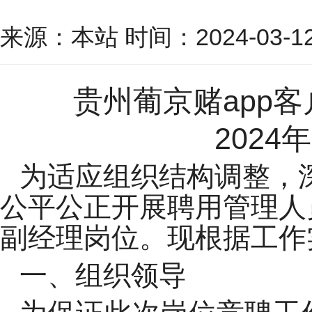
来源：本站 时间：2024-03-12 
贵州葡京赌app
202
为适应组织结构调整，
公平公正开展聘用管理人
副经理岗位。现根据工作
一、组织领导