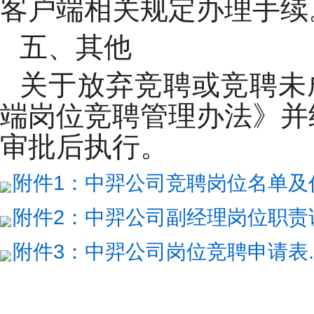
客户端相关规定办理手续
五、其他
关于放弃竞聘或竞聘未
端岗位竞聘管理办法》并
审批后执行。
附件1：中羿公司竞聘岗位名单及任职
附件2：中羿公司副经理岗位职责说明
附件3：中羿公司岗位竞聘申请表.d