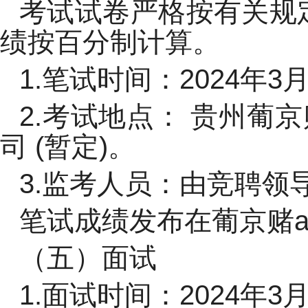
考试试卷严格按有关规
绩按百分制计算。
1.笔试时间：2024年3月
2.考试地点： 贵州葡
司 (暂定)。
3.监考人员：由竞聘
笔试成绩发布在葡京赌a
（五）面试
1.面试时间：2024年3