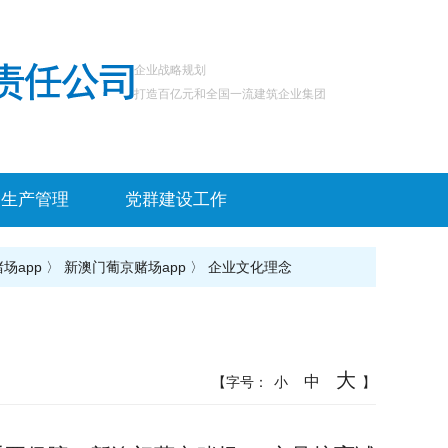
企业战略规划
打造百亿元和全国一流建筑企业集团
全生产管理
党群建设工作
场app
〉
新澳门葡京赌场app
〉
企业文化理念
大
中
【字号：
小
】