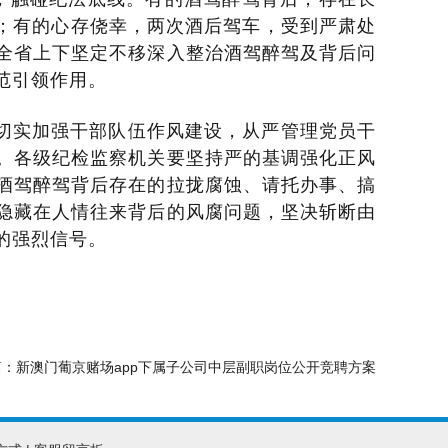
惩；有的心存侥幸，两次酒后驾车，受到严肃处
全省上下坚定不移深入整治酒驾醉驾及背后问
范引领作用。
切实加强干部队伍作风建设，从严管理党员干
。各级纪检监察机关要坚持严的基调强化正风
酒驾醉驾背后存在的拉拢腐蚀、请托办事、搞
隐藏在人情往来背后的风腐问题，坚决斩断由
的强烈信号。
篇：
新澳门葡京赌场app下属子公司中层副职岗位公开竞聘方案