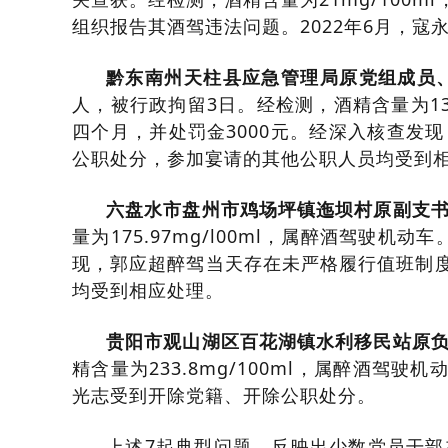
组织报告其酒驾违法问题。2022年6月，
黔东南州天柱县应急管理局原党组成员
人，被行政拘留3日。经检测，酒精含量为13
四个月，并处罚金3000元。经深入核查发
公职处分，参加宴请的其他公职人员均受到
六盘水市盘州市鸡场坪镇迤坝村原副支
量为175.97mg/l00ml，属醉酒驾驶
现，郭应超醉驾当天存在未严格履行值班制度
均受到相应处理。
贵阳市观山湖区百花湖镇水利移民站原
精含量为233.8mg/100ml，属醉酒驾驶
光志受到开除党籍、开除公职处分。
上述7起典型问题，反映出少数党员干