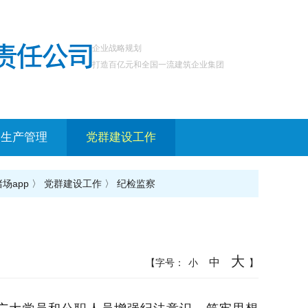
企业战略规划
打造百亿元和全国一流建筑企业集团
全生产管理
党群建设工作
场app
〉
党群建设工作
〉
纪检监察
大
中
【字号：
小
】