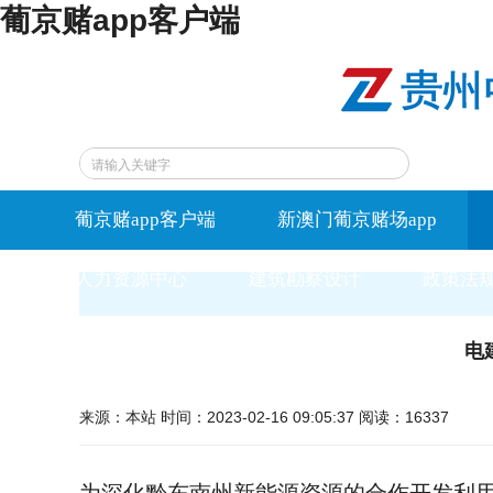
葡京赌app客户端
葡京赌app客户端
新澳门葡京赌场app
人力资源中心
建筑勘察设计
政策法
电
来源：本站 时间：2023-02-16 09:05:37 阅读：16337