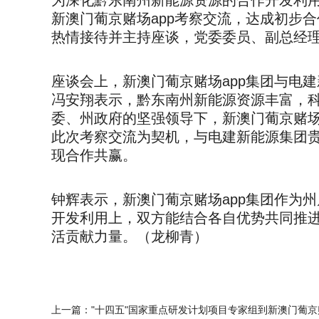
为深化黔东南州新能源资源的
合作
开发利用
新澳门葡京赌场app考察交流，达成初步合
热情接待并主持座谈，党委委员、副总经
座谈会上，新澳门葡京赌场app集团与电
冯安翔表示，黔东南州新能源资源丰富，
委、州政府的坚强领导下，新澳门葡京赌场
此次考察交流为契机，与电建新能源集团
现合作共赢。
钟辉表示，新澳门葡京赌场app集团作为
开发利用上，双方能结合各自优势共同推
活贡献力量。（龙柳青）
上一篇：
"十四五"国家重点研发计划项目专家组到新澳门葡京