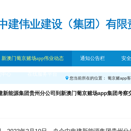
新澳门葡京赌场app伟业动态
通知公告栏
安
规中心
在线服务平台
您当前所在的位置：
葡京赌app
建新能源集团贵州分公司到新澳门葡京赌场app集团考察