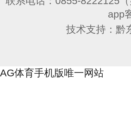
联系电话：0855-822212
app
技术支持：
黔
AG体育手机版唯一网站