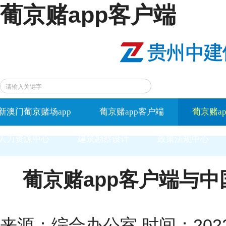
葡京赌app客户端
新澳门葡京赌场app
葡京赌app客户端
葡京赌a
人力资源中心
建筑勘察设计
政策法规中心
葡京赌app客户端与
来源：综合办公室 时间：2022-04