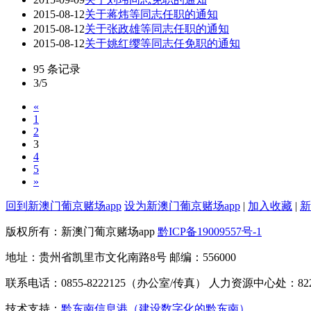
2015-08-12
关于蒋炜等同志任职的通知
2015-08-12
关于张政雄等同志任职的通知
2015-08-12
关于姚红缨等同志任免职的通知
95 条记录
3/5
«
1
2
3
4
5
»
回到新澳门葡京赌场app
设为新澳门葡京赌场app
|
加入收藏
|
新
版权所有：新澳门葡京赌场app
黔ICP备19009557号-1
地址：贵州省凯里市文化南路8号 邮编：556000
联系电话：0855-8222125（办公室/传真） 人力资源中心处：822
技术支持：
黔东南信息港（建设数字化的黔东南）