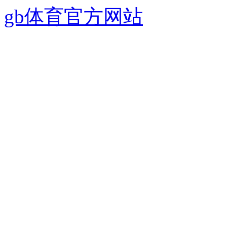
gb体育官方网站