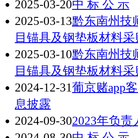
2025-03-20
中 标 公 示
2025-03-13
黔东南州技
目锚具及钢垫板材料采
2025-03-10
黔东南州技
目锚具及钢垫板材料采
2024-12-31
葡京赌app
息披露
2024-09-30
2023年负
2024-08-30
中 标 公 示