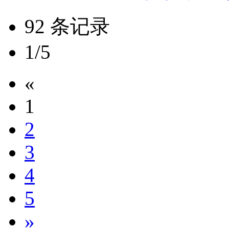
92 条记录
1/5
«
1
2
3
4
5
»