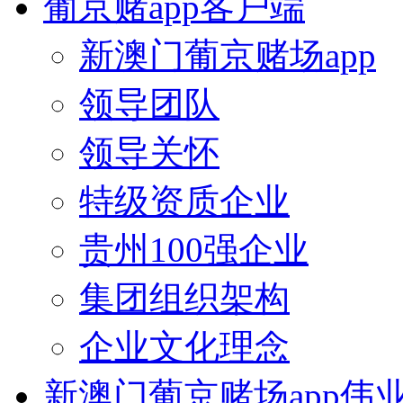
葡京赌app客户端
新澳门葡京赌场app
领导团队
领导关怀
特级资质企业
贵州100强企业
集团组织架构
企业文化理念
新澳门葡京赌场app伟