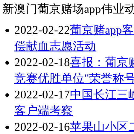
新澳门葡京赌场app伟业
2022-02-22
葡京赌ap
偿献血志愿活动
2022-02-18
喜报：葡京赌
竞赛优胜单位"荣誉称
2022-02-17
中国长江三
客户端考察
2022-02-16
苹果山小区